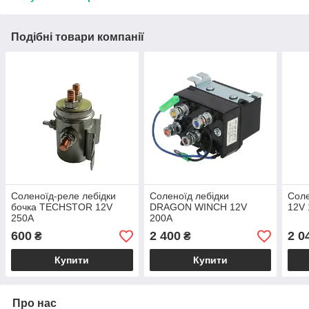
Подібні товари компанії
Соленоїд-реле лебідки
Соленоїд лебідки
Соле
бочка TECHSTOR 12V
DRAGON WINCH 12V
12V
250А
200А
600
2 400
2 0
₴
₴
Купити
Купити
Про нас