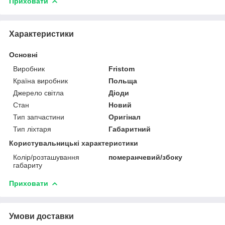
Приховати
Характеристики
Основні
Виробник
Fristom
Країна виробник
Польща
Джерело світла
Діоди
Стан
Новий
Тип запчастини
Оригінал
Тип ліхтаря
Габаритний
Користувальницькі характеристики
Колір/розташування
померанчевий/збоку
габариту
Приховати
Умови доставки