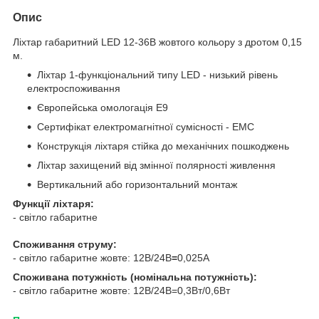
Опис
Ліхтар габаритний LED 12-36В жовтого кольору з дротом 0,15
м.
Ліхтар 1-функціональний типу LED - низький рівень
електроспоживання
Європейська омологація E9
Сертифікат електромагнітної сумісності - EMC
Конструкція ліхтаря стійка до механічних пошкоджень
Ліхтар захищений від змінної полярності живлення
Вертикальний або горизонтальний монтаж
Функції ліхтаря:
- світло габаритне
Споживання струму:
- світло габаритне жовте: 12В/24В
=
0,025A
Споживана потужність (номінальна потужність):
- світло габаритне жовте: 12В/24В=0,3Вт/0,6Вт