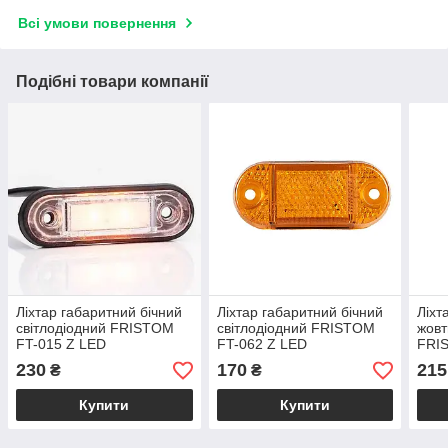
Всі умови повернення
Подібні товари компанії
Ліхтар габаритний бічний
Ліхтар габаритний бічний
Ліхт
світлодіодний FRISTOM
світлодіодний FRISTOM
жовт
FT-015 Z LED
FT-062 Z LED
FRI
230
170
215
₴
₴
Купити
Купити