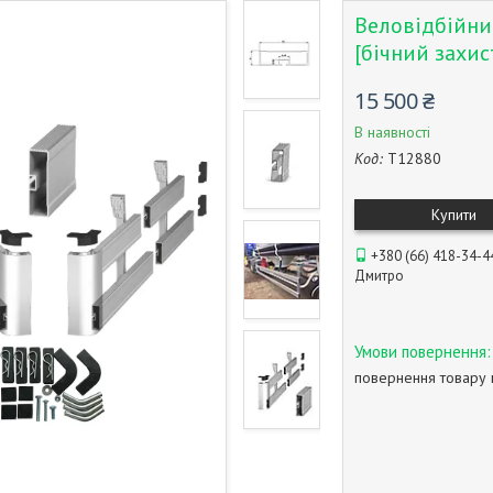
Веловідбійни
[бічний захис
15 500 ₴
В наявності
Код:
T12880
Купити
+380 (66) 418-34-4
Дмитро
повернення товару 