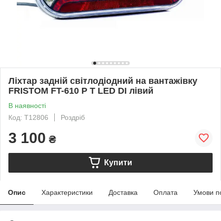
Ліхтар задній світлодіодний на вантажівку
FRISTOM FT-610 P T LED DI лівий
В наявності
Код: T12806
Роздріб
3 100
₴
Купити
Опис
Характеристики
Доставка
Оплата
Умови п