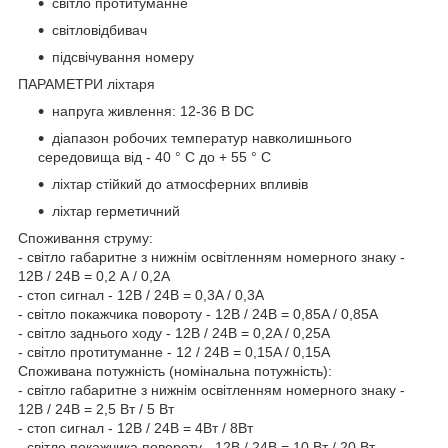
світло протитуманне
світловідбивач
підсвічування номеру
ПАРАМЕТРИ ліхтаря
напруга живлення: 12-36 В DC
діапазон робочих температур навколишнього
середовища від - 40 ° C до + 55 ° C
ліхтар стійкий до атмосферних впливів
ліхтар герметичний
Споживання струму:
- світло габаритне з нижнім освітленням номерного знаку -
12В / 24В = 0,2 А / 0,2A
- стоп сигнал - 12В / 24В = 0,3A / 0,3A
- світло покажчика повороту - 12В / 24В = 0,85A / 0,85A
- світло заднього ходу - 12В / 24В = 0,2A / 0,25A
- світло протитуманне - 12 / 24В = 0,15A / 0,15A
Споживана потужність (номінальна потужність):
- світло габаритне з нижнім освітленням номерного знаку -
12В / 24В = 2,5 Вт / 5 Вт
- стоп сигнал - 12В / 24В = 4Вт / 8Вт
- світло покажчика повороту - 12В / 24В = 10 Вт / 20 Вт