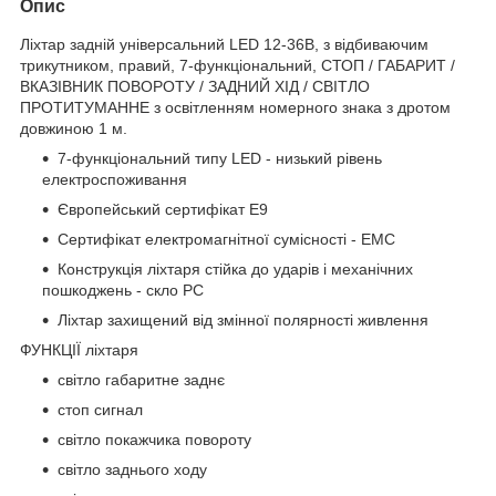
Опис
Ліхтар задній універсальний LED 12-36В, з відбиваючим
трикутником, правий, 7-функціональний, СТОП / ГАБАРИТ /
ВКАЗІВНИК ПОВОРОТУ / ЗАДНИЙ ХІД / СВІТЛО
ПРОТИТУМАННЕ з освітленням номерного знака з дротом
довжиною 1 м.
7-функціональний типу LED - низький рівень
електроспоживання
Європейський сертифікат E9
Сертифікат електромагнітної сумісності - EMC
Конструкція ліхтаря стійка до ударів і механічних
пошкоджень - скло PC
Ліхтар захищений від змінної полярності живлення
ФУНКЦІЇ ліхтаря
світло габаритне заднє
стоп сигнал
світло покажчика повороту
світло заднього ходу