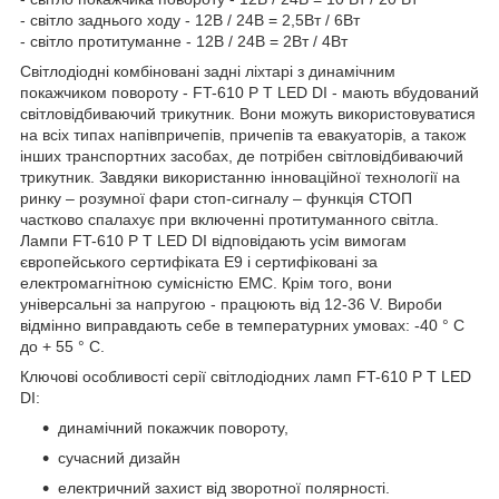
- світло заднього ходу - 12В / 24B = 2,5Вт / 6Вт
- світло протитуманне - 12В / 24B = 2Вт / 4Вт
Світлодіодні комбіновані задні ліхтарі з динамічним
покажчиком повороту - FT-610 P T LED DI - мають вбудований
світловідбиваючий трикутник. Вони можуть використовуватися
на всіх типах напівпричепів, причепів та евакуаторів, а також
інших транспортних засобах, де потрібен світловідбиваючий
трикутник. Завдяки використанню інноваційної технології на
ринку – розумної фари стоп-сигналу – функція СТОП
частково спалахує при включенні протитуманного світла.
Лампи FT-610 P T LED DI відповідають усім вимогам
європейського сертифіката E9 і сертифіковані за
електромагнітною сумісністю EMC. Крім того, вони
універсальні за напругою - працюють від 12-36 V. Вироби
відмінно виправдають себе в температурних умовах: -40 ° C
до + 55 ° C.
Ключові особливості серії світлодіодних ламп FT-610 P T LED
DI:
динамічний покажчик повороту,
сучасний дизайн
електричний захист від зворотної полярності.