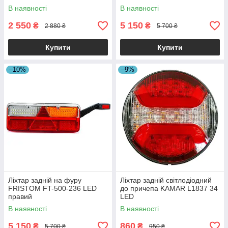
В наявності
В наявності
2 550
5 150
₴
₴
2 880 ₴
5 700 ₴
Купити
Купити
–10%
–9%
Ліхтар задній на фуру
Ліхтар задній світлодіодний
FRISTOM FT-500-236 LED
до причепа KAMAR L1837 34
правий
LED
В наявності
В наявності
5 150
860
₴
₴
5 700 ₴
950 ₴