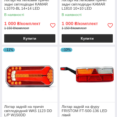
Ліхтарі на легковий причіп
Ліхтарі на легковий причіп
задні світлодіодні KAMAR
задні світлодіодні KAMAR
L1070-BL 14+14 LED
L1810 10+10 LED
стоп+габарит+поворот+підсві
стоп+габарит+поворот
В наявності
В наявності
чування номера
1 000
1 000
₴/комплект
₴/комплект
1 150 ₴/комплект
1 150 ₴/комплект
Купити
Купити
–11%
–10%
Ліхтар задній на причіп
Ліхтар задній на фуру
світлодіодний WAS 1123 DD
FRISTOM FT-500-136 LED
L/P W150DD
лівий