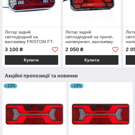
Ліхтар задній
Ліхтар задній
Ліхт
світлодіодний на
світлодіодний на причіп,
світ
вантажівку FRISTOM FT-
напівпричеп, вантажівку
напі
610 P LED DI правий
FRISTOM FT-370 P NT
FRI
3 100
2 050
2 0
₴
₴
LED правий
LED 
Купити
Купити
Акційні пропозиції та новинки
–13%
–13%