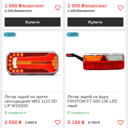
1 000
1 000
₴/комплект
₴/комплект
1 150 ₴/комплект
1 150 ₴/комплект
Купити
Купити
–11%
–10%
Ліхтар задній на причіп
Ліхтар задній на фуру
світлодіодний WAS 1123 DD
FRISTOM FT-500-136 LED
L/P W150DD
лівий
В наявності
В наявності
2 550
5 150
₴
₴
2 880 ₴
5 700 ₴