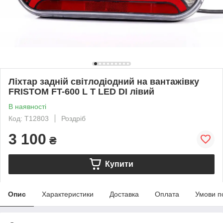
Ліхтар задній світлодіодний на вантажівку
FRISTOM FT-600 L T LED DI лівий
В наявності
Код: T12803
Роздріб
3 100
₴
Купити
Опис
Характеристики
Доставка
Оплата
Умови п