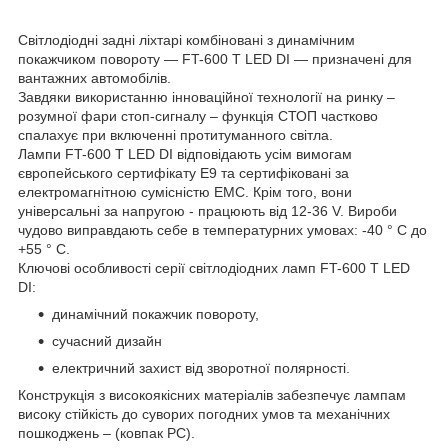
Світлодіодні задні ліхтарі комбіновані з динамічним
покажчиком повороту — FT-600 T LED DI — призначені для
вантажних автомобілів.
Завдяки використанню інноваційної технології на ринку –
розумної фари стоп-сигналу – функція СТОП частково
спалахує при включенні протитуманного світла.
Лампи FT-600 T LED DI відповідають усім вимогам
європейського сертифікату E9 та сертифіковані за
електромагнітною сумісністю EMC. Крім того, вони
універсальні за напругою - працюють від 12-36 V. Вироби
чудово виправдають себе в температурних умовах: -40 ° C до
+55 ° C.
Ключові особливості серії світлодіодних ламп FT-600 T LED
DI:
динамічний покажчик повороту,
сучасний дизайн
електричний захист від зворотної полярності.
Конструкція з високоякісних матеріалів забезпечує лампам
високу стійкість до суворих погодних умов та механічних
пошкоджень – (ковпак PC).