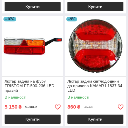
Купити
Купити
–10%
–9%
Ліхтар задній на фуру
Ліхтар задній світлодіодний
FRISTOM FT-500-236 LED
до причепа KAMAR L1837 34
правий
LED
В наявності
В наявності
5 150
860
₴
₴
5 700 ₴
950 ₴
Купити
Купити