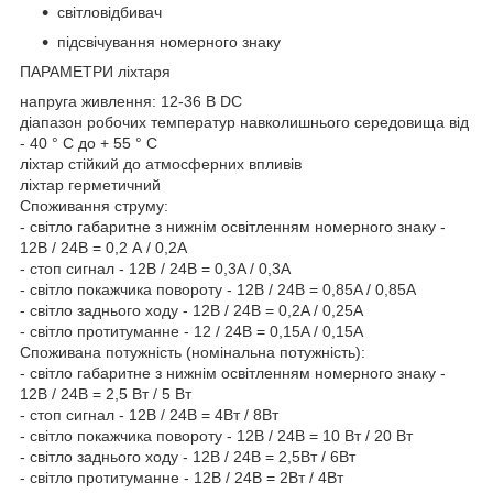
світловідбивач
підсвічування номерного знаку
ПАРАМЕТРИ ліхтаря
напруга живлення: 12-36 В DC
діапазон робочих температур навколишнього середовища від
- 40 ° C до + 55 ° C
ліхтар стійкий до атмосферних впливів
ліхтар герметичний
Споживання струму:
- світло габаритне з нижнім освітленням номерного знаку -
12В / 24В = 0,2 А / 0,2A
- стоп сигнал - 12В / 24В = 0,3A / 0,3A
- світло покажчика повороту - 12В / 24В = 0,85A / 0,85A
- світло заднього ходу - 12В / 24В = 0,2A / 0,25A
- світло протитуманне - 12 / 24В = 0,15A / 0,15A
Споживана потужність (номінальна потужність):
- світло габаритне з нижнім освітленням номерного знаку -
12В / 24В = 2,5 Вт / 5 Вт
- стоп сигнал - 12В / 24В = 4Вт / 8Вт
- світло покажчика повороту - 12В / 24В = 10 Вт / 20 Вт
- світло заднього ходу - 12В / 24B = 2,5Вт / 6Вт
- світло протитуманне - 12В / 24B = 2Вт / 4Вт