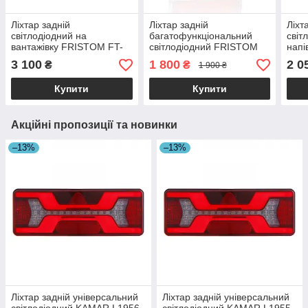
Ліхтар задній
Ліхтар задній
Ліхт
світлодіодний на
багатофункціональний
світ
вантажівку FRISTOM FT-
світлодіодний FRISTOM
напі
610 P LED DI правий
FT-277 L LED лівий
FRI
3 100
1 800
2 0
₴
₴
1 900 ₴
LED 
Купити
Купити
Акційні пропозиції та новинки
–13%
–13%
Ліхтар задній універсальний
Ліхтар задній універсальний