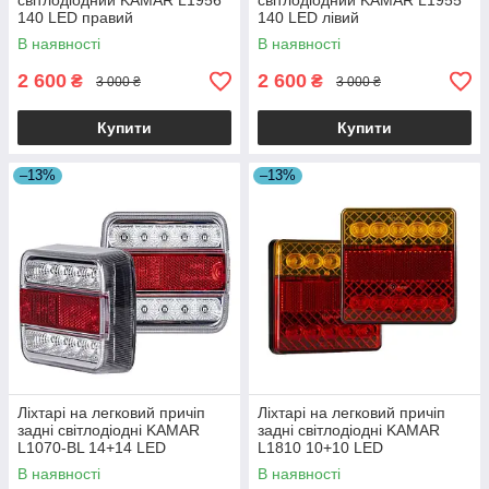
світлодіодний KAMAR L1956
світлодіодний KAMAR L1955
140 LED правий
140 LED лівий
В наявності
В наявності
2 600
2 600
₴
₴
3 000 ₴
3 000 ₴
Купити
Купити
–13%
–13%
Ліхтарі на легковий причіп
Ліхтарі на легковий причіп
задні світлодіодні KAMAR
задні світлодіодні KAMAR
L1070-BL 14+14 LED
L1810 10+10 LED
стоп+габарит+поворот+підсві
стоп+габарит+поворот
В наявності
В наявності
чування номера