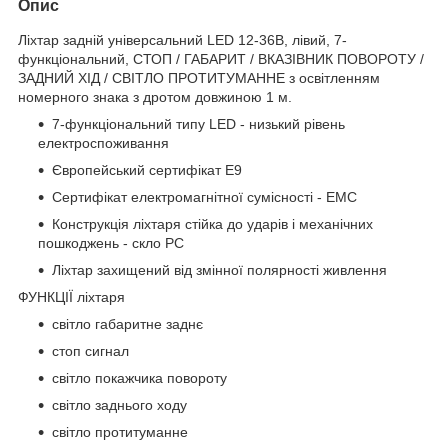
Опис
Ліхтар задній універсальний LED 12-36В, лівий, 7-
функціональний, СТОП / ГАБАРИТ / ВКАЗІВНИК ПОВОРОТУ /
ЗАДНИЙ ХІД / СВІТЛО ПРОТИТУМАННЕ з освітленням
номерного знака з дротом довжиною 1 м.
7-функціональний типу LED - низький рівень
електроспоживання
Європейський сертифікат E9
Сертифікат електромагнітної сумісності - EMC
Конструкція ліхтаря стійка до ударів і механічних
пошкоджень - скло PC
Ліхтар захищений від змінної полярності живлення
ФУНКЦІЇ ліхтаря
світло габаритне заднє
стоп сигнал
світло покажчика повороту
світло заднього ходу
світло протитуманне