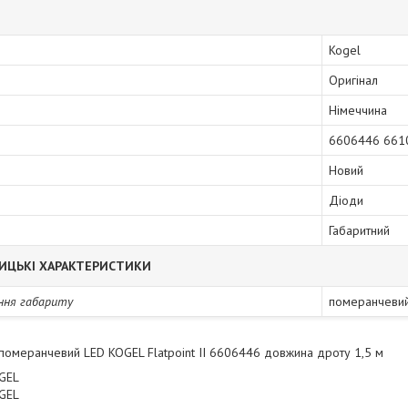
Kogel
Оригінал
Німеччина
6606446 661
Новий
Діоди
Габаритний
ИЦЬКІ ХАРАКТЕРИСТИКИ
ння габариту
померанчевий
 померанчевий LED KOGEL Flatpoint II 6606446 довжина дроту 1,5 м
GEL
GEL