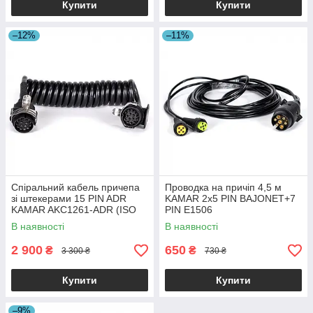
Купити
Купити
–12%
–11%
Спіральний кабель причепа
Проводка на причіп 4,5 м
зі штекерами 15 PIN ADR
KAMAR 2x5 PIN BAJONET+7
KAMAR AKC1261-ADR (ISO
PIN E1506
12098) 24V 3,8 м
В наявності
В наявності
2 900
650
₴
₴
3 300 ₴
730 ₴
Купити
Купити
–9%