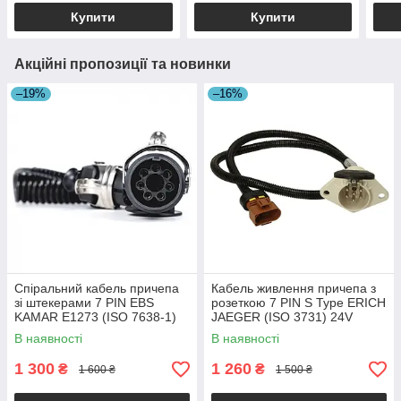
Купити
Купити
Акційні пропозиції та новинки
–19%
–16%
Спіральний кабель причепа
Кабель живлення причепа з
зі штекерами 7 PIN EBS
розеткою 7 PIN S Type ERICH
KAMAR E1273 (ISO 7638-1)
JAEGER (ISO 3731) 24V
3,8 м
В наявності
В наявності
1 300
1 260
₴
₴
1 600 ₴
1 500 ₴