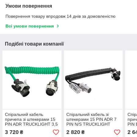
Умови повернення
Повернення товару впродовж 14 днів за домовленістю
Всі умови повернення
Подібні товари компанії
Спіральний кабель
Спіральний кабель зі
Спір
причепа зі штекерами 15
штекерами 15 PIN ADR 7
прич
PIN ADR TRUCKLIGHT 3,5
PIN N/S TRUCKLIGHT
PIN
м (ISO 12098)
(ISO 1185 ISO 3731 ISO
(ISO
3 720
2 820
2 6
₴
₴
12098) 4,5 м метал