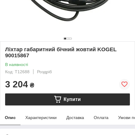
Ліхтар габаритний бічний жовтий KOGEL
90015867
В наявності
Код: T12688
Роздріб
3 204
₴
Купити
Опис
Характеристики
Доставка
Оплата
Умови п