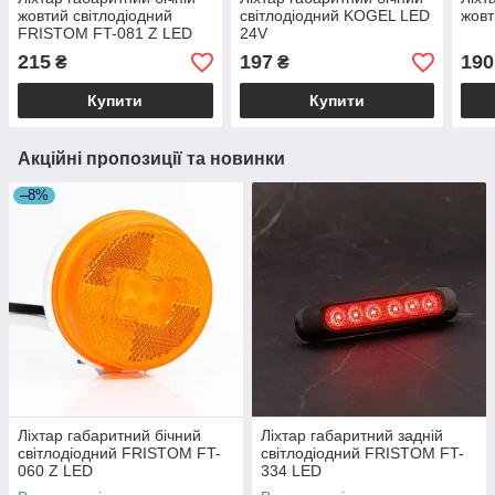
жовтий світлодіодний
світлодіодний KOGEL LED
жовт
FRISTOM FT-081 Z LED
24V
215
197
190
₴
₴
Купити
Купити
Акційні пропозиції та новинки
–8%
Ліхтар габаритний бічний
Ліхтар габаритний задній
світлодіодний FRISTOM FT-
світлодіодний FRISTOM FT-
060 Z LED
334 LED