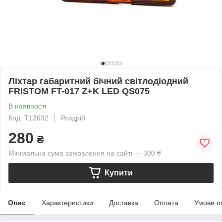
Ліхтар габаритний бічний світлодіодний
FRISTOM FT-017 Z+K LED QS075
В наявності
Код: T12632
Роздріб
280
₴
Мінімальна сума замовлення на сайті — 300 ₴
Купити
Опис
Характеристики
Доставка
Оплата
Умови п