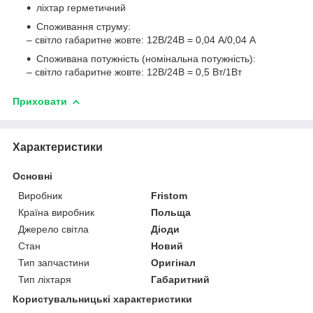
ліхтар герметичний
Споживання струму:
– світло габаритне жовте: 12В/24В = 0,04 А/0,04 А
Споживана потужність (номінальна потужність):
– світло габаритне жовте: 12В/24В = 0,5 Вт/1Вт
Приховати
Характеристики
Основні
Виробник
Fristom
Країна виробник
Польща
Джерело світла
Діоди
Стан
Новий
Тип запчастини
Оригінал
Тип ліхтаря
Габаритний
Користувальницькі характеристики