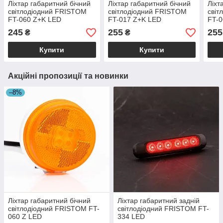
Ліхтар габаритний бічний
Ліхтар габаритний бічний
Ліхт
світлодіодний FRISTOM
світлодіодний FRISTOM
світ
FT-060 Z+K LED
FT-017 Z+K LED
FT-0
245
255
255
₴
₴
Купити
Купити
Акційні пропозиції та новинки
–8%
Ліхтар габаритний бічний
Ліхтар габаритний задній
світлодіодний FRISTOM FT-
світлодіодний FRISTOM FT-
060 Z LED
334 LED