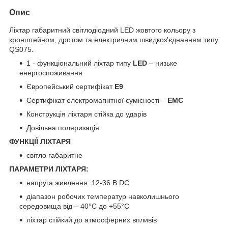
Опис
Ліхтар габаритний світлодіодний LED жовтого кольору з
кронштейном, дротом та електричним швидкоз'єднанням типу
QS075.
1 - функціональний ліхтар типу
LED
– низьке
енергоспоживання
Європейський сертифікат
E9
Сертифікат електромагнітної сумісності –
EMC
Конструкція ліхтаря стійка до ударів
Довільна поляризація
ФУНКЦІЇ ЛІХТАРЯ
світло габаритне
ПАРАМЕТРИ ЛІХТАРЯ:
напруга живлення: 12-36 В DC
діапазон робочих температур навколишнього
середовища від – 40°C до +55°C
ліхтар стійкий до атмосферних впливів