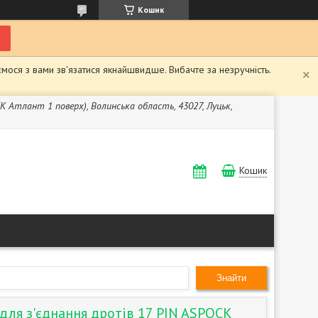
Кошик
мося з вами зв'язатися якнайшвидше. Вибачте за незручність.
ЖК Атлант 1 поверх), Волинська область, 43027, Луцьк,
Кошик
Знайти
для з'єднання дротів 17 PIN ASPOCK