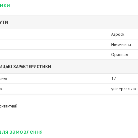
тики
БУТИ
Aspock
Німеччина
Оригінал
ИЦЬКІ ХАРАКТЕРИСТИКИ
ктів
17
я
універсальна
онтактний
для замовлення