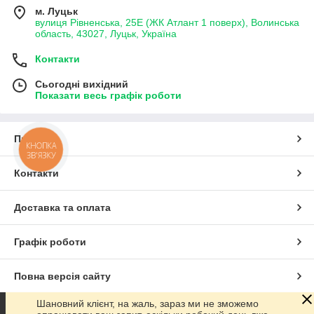
м. Луцьк
вулиця Рівненська, 25Е (ЖК Атлант 1 поверх), Волинська
область, 43027, Луцьк, Україна
Контакти
Сьогодні вихідний
Показати весь графік роботи
Про нас
КНОПКА
ЗВ'ЯЗКУ
Контакти
Доставка та оплата
Графік роботи
Повна версія сайту
Шановний клієнт, на жаль, зараз ми не зможемо
Сайт створено на маркетплейсі
Prom.ua