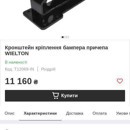
Кронштейн кріплення бампера причепа
WIELTON
В наявності
Код: T12069-IN
Роздріб
11 160
₴
Купити
Опис
Характеристики
Доставка
Оплата
Умови 