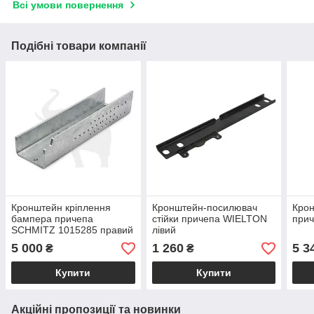
Всі умови повернення
Подібні товари компанії
Кронштейн кріплення
Кронштейн-посилювач
Крон
бампера причепа
стійки причепа WIELTON
при
SCHMITZ 1015285 правий
лівий
5 000
1 260
5 3
₴
₴
Купити
Купити
Акційні пропозиції та новинки