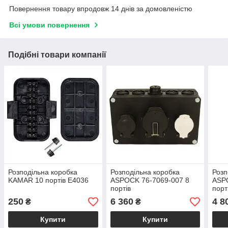
Повернення товару впродовж 14 днів за домовленістю
Всі умови повернення
Подібні товари компанії
Розподільна коробка
Розподільна коробка
Розп
KAMAR 10 портів E4036
ASPOCK 76-7069-007 8
ASP
портів
порт
250
6 360
4 8
₴
₴
Купити
Купити