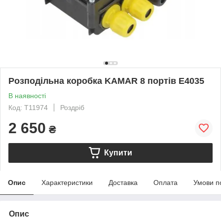
Розподільна коробка KAMAR 8 портів E4035
В наявності
Код: T11974
Роздріб
2 650
₴
Купити
Опис
Характеристики
Доставка
Оплата
Умови п
Опис