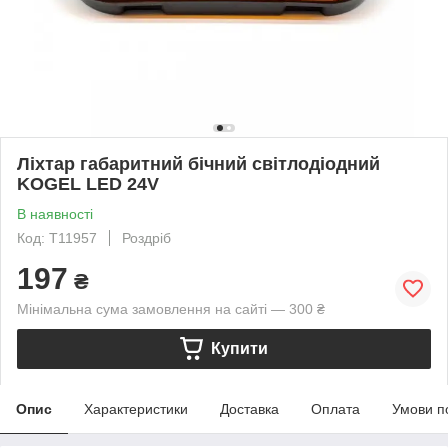
Ліхтар габаритний бічний світлодіодний
KOGEL LED 24V
В наявності
Код: T11957
Роздріб
197
₴
Мінімальна сума замовлення на сайті — 300 ₴
Купити
Опис
Характеристики
Доставка
Оплата
Умови п