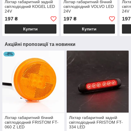
Ліхтар габаритний задній
Ліхтар габаритний бічний
Ліхт
світлодіодний KOGEL LED
світлодіодний VOLVO LED
світ
24V
24V
24V
197
197
197
₴
₴
Купити
Купити
Акційні пропозиції та новинки
–8%
Ліхтар габаритний бічний
Ліхтар габаритний задній
світлодіодний FRISTOM FT-
світлодіодний FRISTOM FT-
060 Z LED
334 LED