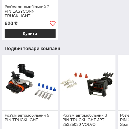
Роз'єм автомобільний 7
PIN EASYCONN
TRUCKLIGHT
до ліхтарів DAF KOGEL
620
₴
KRONE SCHMITZ
Купити
Подібні товари компанії
Роз'єм автомобільний 5
Роз'єм автомобільний 3
Роз'
PIN TRUCKLIGHT
PIN TRUCKLIGHT JPT
PIN
25325030 VOLVO
Spar