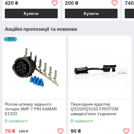
420
200
740
₴
₴
Купити
Купити
Акційні пропозиції та новинки
–30%
Роз'єм-штекер заднього
Перехідник-адаптер
ліхтаря AMP 7 PIN KAMAR
QS150/QS150 FRISTOM
E1333
швидкоз'ємні з'єднання
В наявності
В наявності
70
90
₴
₴
100 ₴