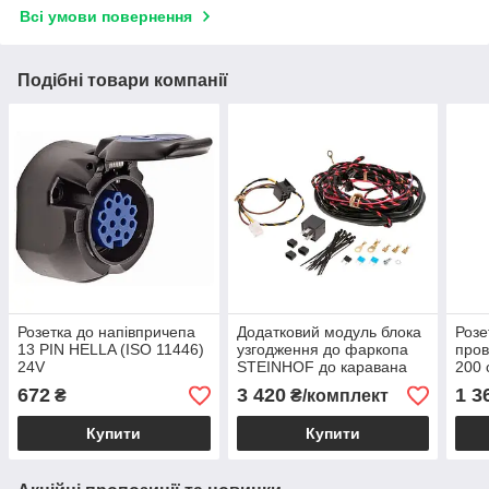
Всі умови повернення
Подібні товари компанії
Розетка до напівпричепа
Додатковий модуль блока
Розе
13 PIN HELLA (ISO 11446)
узгодження до фаркопа
пров
24V
STEINHOF до каравана
200 
12V
672
3 420
1 3
₴
₴/комплект
Купити
Купити