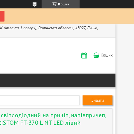
Кошик
ЖК Атлант 1 поверх), Волинська область, 43027, Луцьк,
Кошик
Знайти
 світлодіодний на причіп, напівпричеп,
RISTOM FT-370 L NT LED лівий