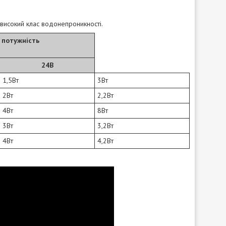
 високий клас водонепроникності.
 потужність
24B
1,5Вт
3Вт
2Вт
2,2Вт
4Вт
8Вт
3Вт
3,2Вт
4Вт
4,2Вт