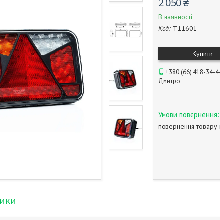
2 050 ₴
В наявності
Код:
T11601
Купити
+380 (66) 418-34-4
Дмитро
повернення товару 
тики