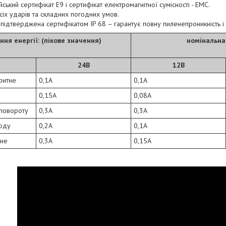
ський сертифікат E9 і сертифікат електромагнітної сумісності - EMC.
всіх ударів та складних погодних умов.
, підтверджена сертифікатом IP 68 – гарантує повну пиленепроникність і
ня енергії: (пікове значення)
номінальна
24B
12B
ритне
0,1A
0,1A
0,15A
0,08A
 повороту
0,3A
0,3A
ходу
0,2A
0,1A
нне
0,3A
0,15A