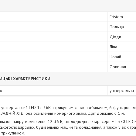
Fristom
Польща
Діоди
Ліва
Новий
Оригінал
ИЦЬКІ ХАРАКТЕРИСТИКИ
я
універсальна
ий універсальний LED 12-36В з трикутним світловідбивачем, 6-функці
АДНІЙ ХІД, без освітлення номерного знака, дріт довжиною 1 м.
азон напруги живлення 12-36 В, світлодіодні ліхтарі серії FT-370 LED м
ьськогосподарських, будівельних машин та обладнання, а також у всіх тр
 трикутником.