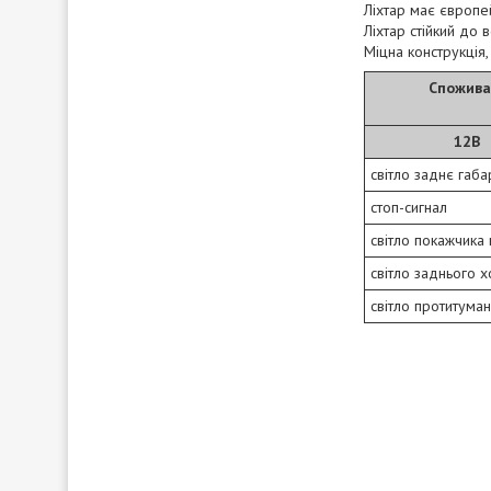
Ліхтар має європей
Ліхтар стійкий до 
Міцна конструкція
Споживан
12B
світло заднє габа
стоп-сигнал
світло покажчика
світло заднього 
світло протитума