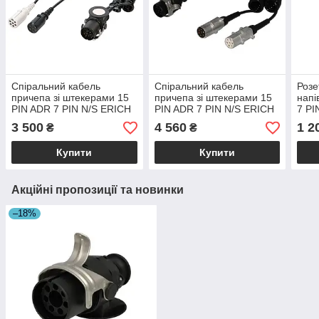
Спіральний кабель
Спіральний кабель
Розе
причепа зі штекерами 15
причепа зі штекерами 15
напі
PIN ADR 7 PIN N/S ERICH
PIN ADR 7 PIN N/S ERICH
7 PI
JAEGER (ISO 1185 ISO
JAEGER (ISO 1185 ISO
(ISO
3 500
4 560
1 2
₴
₴
3731 ISO 12098) Ø40
3731 ISO 12098) Ø50
3731
Купити
Купити
Акційні пропозиції та новинки
–18%