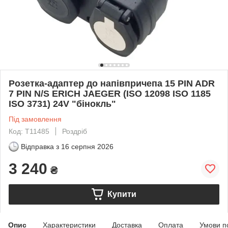
Розетка-адаптер до напівпричепа 15 PIN ADR
7 PIN N/S ERICH JAEGER (ISO 12098 ISO 1185
ISO 3731) 24V "бінокль"
Під замовлення
Код: T11485
Роздріб
Відправка з
16 серпня 2026
3 240
₴
Купити
Опис
Характеристики
Доставка
Оплата
Умови п