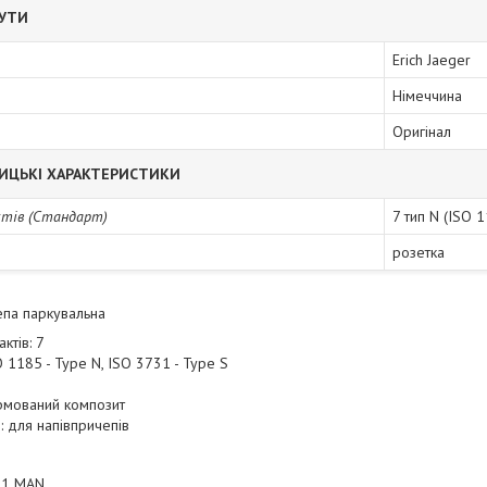
БУТИ
Erich Jaeger
Німеччина
Оригінал
ИЦЬКІ ХАРАКТЕРИСТИКИ
ктів (Стандарт)
7 тип N (ISO 1
розетка
епа паркувальна
актів: 7
O 1185 - Type N, ISO 3731 - Type S
армований композит
: для напівпричепів
51 MAN