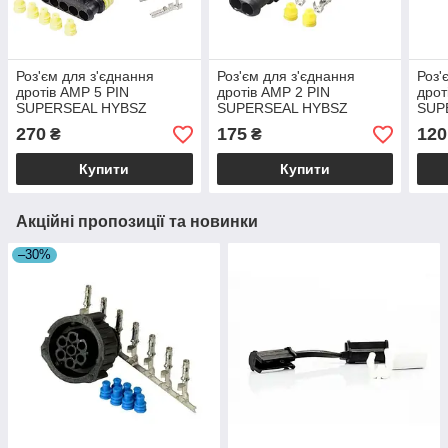
Роз'єм для з'єднання
Роз'єм для з'єднання
Роз'
дротів AMP 5 PIN
дротів AMP 2 PIN
дрот
SUPERSEAL HYBSZ
SUPERSEAL HYBSZ
SUP
папа+мама
папа+мама
пап
270
175
120
₴
₴
Купити
Купити
Акційні пропозиції та новинки
–30%