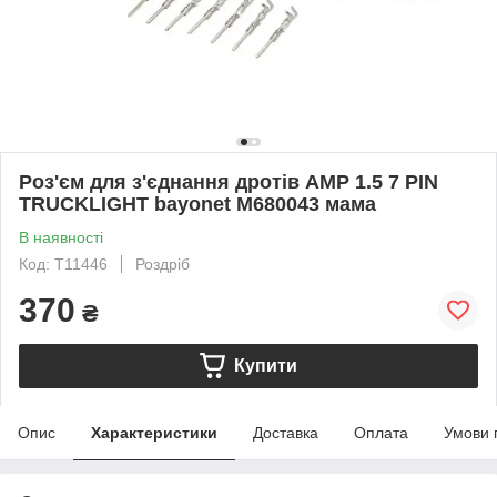
Роз'єм для з'єднання дротів AMP 1.5 7 PIN
TRUCKLIGHT bayonet M680043 мама
В наявності
Код: T11446
Роздріб
370
₴
Купити
Опис
Характеристики
Доставка
Оплата
Умови 