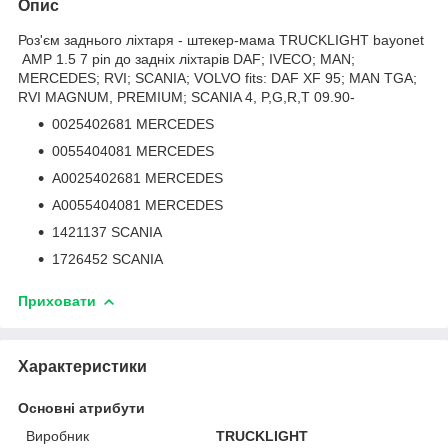
Опис
Роз'єм заднього ліхтаря - штекер-мама TRUCKLIGHT bayonet
AMP 1.5 7 pin до задніх ліхтарів DAF; IVECO; MAN;
MERCEDES; RVI; SCANIA; VOLVO fits: DAF XF 95; MAN TGA;
RVI MAGNUM, PREMIUM; SCANIA 4, P,G,R,T 09.90-
0025402681 MERCEDES
0055404081 MERCEDES
A0025402681 MERCEDES
A0055404081 MERCEDES
1421137 SCANIA
1726452 SCANIA
Приховати
Характеристики
Основні атрибути
Виробник
TRUCKLIGHT