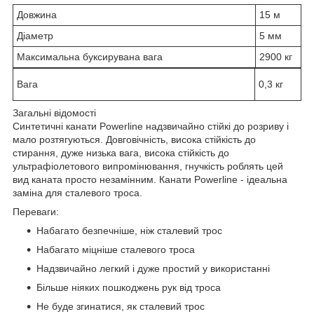
Довжина
15 м
Діаметр
5 мм
Максимальна буксирувана вага
2900 кг
Вага
0,3 кг
Загальні відомості
Синтетичні канати Powerline надзвичайно стійкі до розриву і
мало розтягуються. Довговічність, висока стійкість до
стирання, дуже низька вага, висока стійкість до
ультрафіолетового випромінювання, гнучкість роблять цей
вид каната просто незамінним. Канати Powerline - ідеальна
заміна для сталевого троса.
Переваги:
Набагато безпечніше, ніж сталевий трос
Набагато міцніше сталевого троса
Надзвичайно легкий і дуже простий у використанні
Більше ніяких пошкоджень рук від троса
Не буде згинатися, як сталевий трос