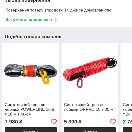
Умови повернення
Повернення товару впродовж 14 днів за домовленістю
Всі умови повернення
Подібні товари компанії
Синтетичний трос до
Синтетичний трос до
Синт
лебідки POWERLINE 10,8
лебідки ORPRO 10 т 30 м
лебі
т 18 м з гаком
т 24
7 980
5 300
2 7
₴
₴