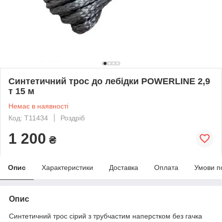
Синтетичний трос до лебідки POWERLINE 2,9
т 15 м
Немає в наявності
Код: T11434
Роздріб
1 200
₴
Опис
Характеристики
Доставка
Оплата
Умови п
Опис
Синтетичний трос сірий з трубчастим наперстком без гачка