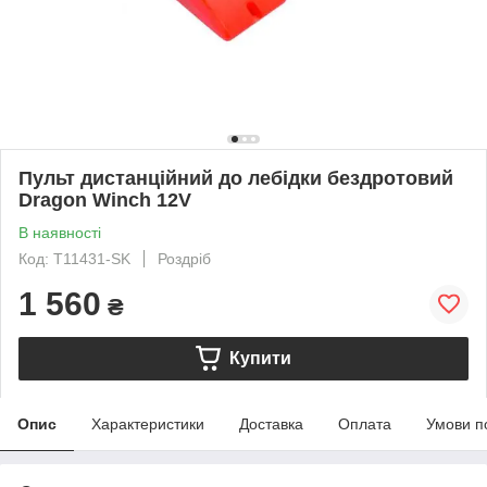
Пульт дистанційний до лебідки бездротовий
Dragon Winch 12V
В наявності
Код: T11431-SK
Роздріб
1 560
₴
Купити
Опис
Характеристики
Доставка
Оплата
Умови п