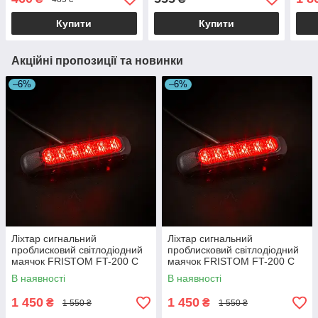
Купити
Купити
Акційні пропозиції та новинки
–6%
–6%
Ліхтар сигнальний
Ліхтар сигнальний
проблисковий світлодіодний
проблисковий світлодіодний
маячок FRISTOM FT-200 C
маячок FRISTOM FT-200 C
LED червоний
LED DARK червоний
В наявності
В наявності
1 450
1 450
₴
₴
1 550 ₴
1 550 ₴