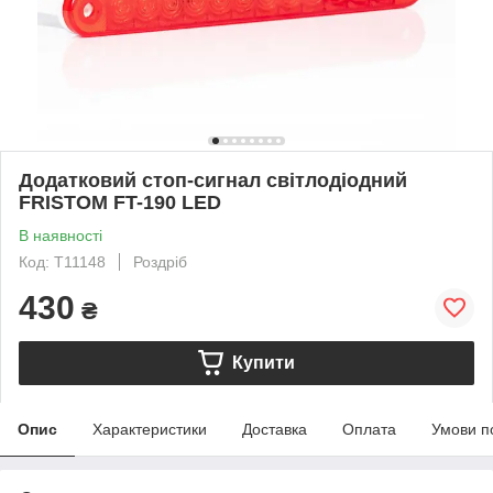
Додатковий стоп-сигнал світлодіодний
FRISTOM FT-190 LED
В наявності
Код: T11148
Роздріб
430
₴
Купити
Опис
Характеристики
Доставка
Оплата
Умови п