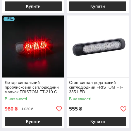
Купити
Купити
–5%
Ліхтар сигнальний
Стоп-сигнал додатковий
проблисковий світлодіодний
світлодіодний FRISTOM FT-
маячок FRISTOM FT-210 C
335 LED
LED червоний
В наявності
В наявності
980
555
₴
₴
1 030 ₴
Купити
Купити