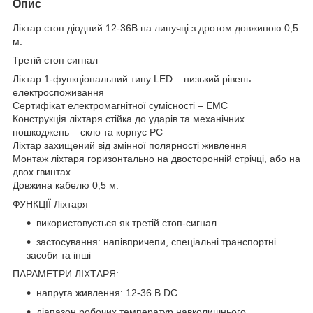
Опис
Ліхтар стоп діодний 12-36В на липучці з дротом довжиною 0,5
м.
Третій стоп сигнал
Ліхтар 1-функціональний типу LED – низький рівень
електроспоживання
Сертифікат електромагнітної сумісності – EMC
Конструкція ліхтаря стійка до ударів та механічних
пошкоджень – скло та корпус PC
Ліхтар захищений від змінної полярності живлення
Монтаж ліхтаря горизонтально на двосторонній стрічці, або на
двох гвинтах.
Довжина кабелю 0,5 м.
ФУНКЦІЇ Ліхтаря
використовується як третій стоп-сигнал
застосування: напівпричепи, спеціальні транспортні
засоби та інші
ПАРАМЕТРИ ЛІХТАРЯ:
напруга живлення: 12-36 В DC
діапазон робочих температур навколишнього