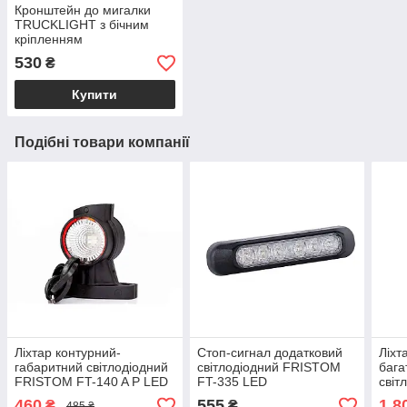
Кронштейн до мигалки
TRUCKLIGHT з бічним
кріпленням
530
₴
Купити
Подібні товари компанії
Ліхтар контурний-
Стоп-сигнал додатковий
Ліхт
габаритний світлодіодний
світлодіодний FRISTOM
бага
FRISTOM FT-140 A P LED
FT-335 LED
світ
правий
FT-2
460
555
1 8
₴
₴
485 ₴