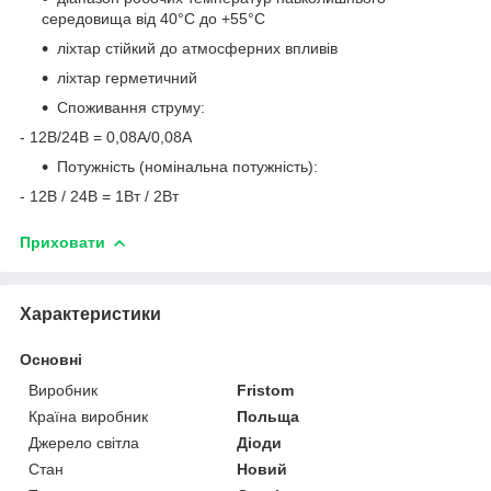
середовища від 40°C до +55°C
ліхтар стійкий до атмосферних впливів
ліхтар герметичний
Споживання струму:
- 12В/24В = 0,08А/0,08A
Потужність (номінальна потужність):
- 12В / 24В = 1Вт / 2Вт
Приховати
Характеристики
Основні
Виробник
Fristom
Країна виробник
Польща
Джерело світла
Діоди
Стан
Новий