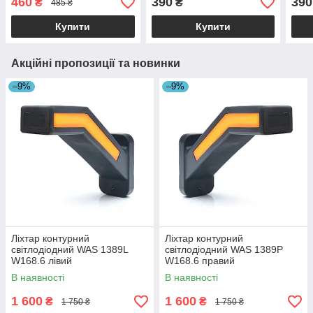
460
390
390
₴
₴
485 ₴
Купити
Купити
Акційні пропозиції та новинки
–9%
–9%
Ліхтар контурний
Ліхтар контурний
світлодіодний WAS 1389L
світлодіодний WAS 1389P
W168.6 лівий
W168.6 правий
В наявності
В наявності
1 600
1 600
₴
₴
1 750 ₴
1 750 ₴