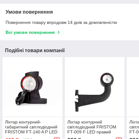
Умови повернення
Повернення товару впродовж 14 днів за домовленістю
Всі умови повернення
Подібні товари компанії
Ліхтар контурний-
Ліхтар контурний
Ліхт
габаритний світлодіодний
світлодіодний FRISTOM
світ
FRISTOM FT-140 A P LED
FT-009 F LED правий
FT-0
правий