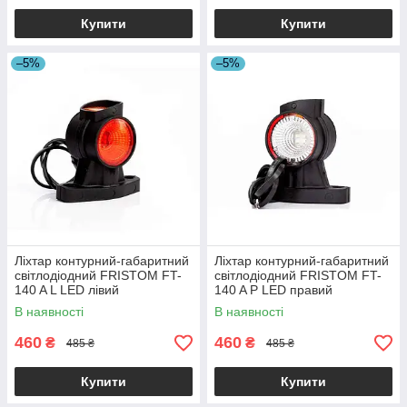
Купити
Купити
–5%
–5%
Ліхтар контурний-габаритний
Ліхтар контурний-габаритний
світлодіодний FRISTOM FT-
світлодіодний FRISTOM FT-
140 A L LED лівий
140 A P LED правий
В наявності
В наявності
460
460
₴
₴
485 ₴
485 ₴
Купити
Купити