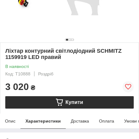
Ліхтар контурний світлодіодний SCHMITZ
1159919 LED правий
В наявності
Код: T10888
Роздріб
3 020
₴
Купити
Опис
Характеристики
Доставка
Оплата
Умови 