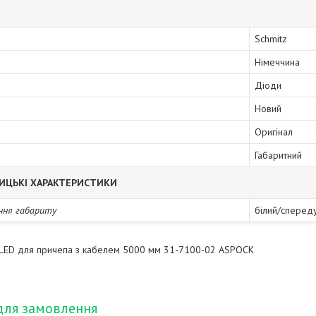
Schmitz
Німеччина
Діоди
Новий
Оригінал
Габаритний
ИЦЬКІ ХАРАКТЕРИСТИКИ
ння габариту
білий/сперед
й LED для причепа з кабелем 5000 мм 31-7100-02 ASPОCK
для замовлення