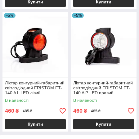
Купити
Купити
–5%
–5%
Ліхтар контурний-габаритний
Ліхтар контурний-габаритний
світлодіодний FRISTOM FT-
світлодіодний FRISTOM FT-
140 A L LED лівий
140 A P LED правий
В наявності
В наявності
460
460
₴
₴
485 ₴
485 ₴
Купити
Купити