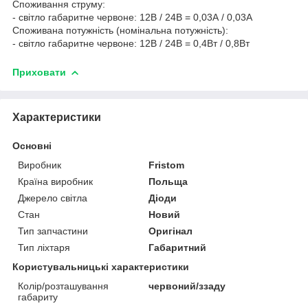
Споживання струму:
- світло габаритне червоне: 12В / 24В = 0,03А / 0,03А
Споживана потужність (номінальна потужність):
- світло габаритне червоне: 12В / 24В = 0,4Вт / 0,8Вт
Приховати
Характеристики
Основні
Виробник
Fristom
Країна виробник
Польща
Джерело світла
Діоди
Стан
Новий
Тип запчастини
Оригінал
Тип ліхтаря
Габаритний
Користувальницькі характеристики
Колір/розташування
червоний/ззаду
габариту