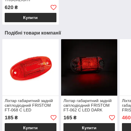
до ліхтарів DAF KOGEL
620
₴
KRONE SCHMITZ
Купити
Подібні товари компанії
Ліхтар габаритний задній
Ліхтар габаритний задній
Ліхт
світлодіодний FRISTOM
світлодіодний FRISTOM
габа
FT-068 C LED
FT-062 C LED DARK
FRIS
пра
185
165
460
₴
₴
Купити
Купити