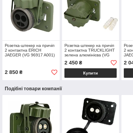
Розетка-штекер на причіп
Розетка-штекер на причіп
Розе
2 контактна ERICH
2 контактна TRUCKLIGHT
2 ко
JAEGER (VG 96917 A001)
зелена алюмінієва (VG
JAE
24V NATO 2 PIN
96917) NATO 2 PIN
плас
2 450
2 0
₴
2 850
₴
Купити
Подібні товари компанії