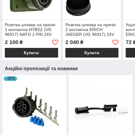
Розетка-штекер на причіп
Розетка-штекер на причіп
Ущіл
2 контактна HYBSZ (VG
2 контактна ERICH
конт
96917) NATO 2 PIN 24V
JAEGER (VG 96917) 24V
ERI
пластик
ISO 
2 100
2 040
72
₴
₴
Купити
Купити
Акційні пропозиції та новинки
–30%