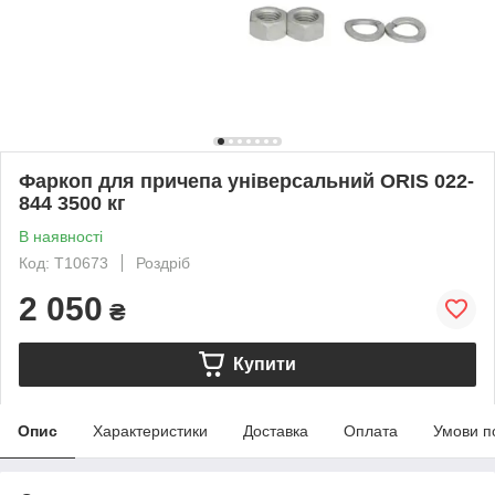
Фаркоп для причепа універсальний ORIS 022-
844 3500 кг
В наявності
Код: T10673
Роздріб
2 050
₴
Купити
Опис
Характеристики
Доставка
Оплата
Умови п