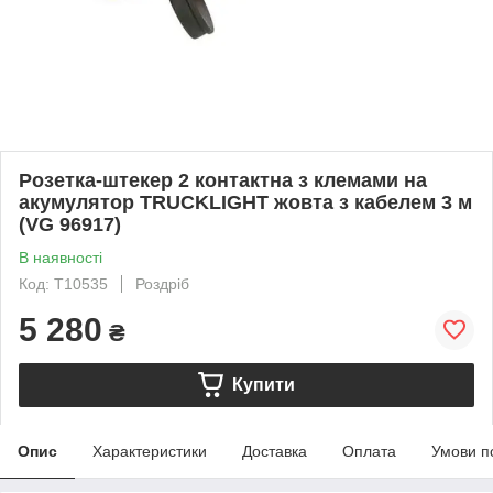
Розетка-штекер 2 контактна з клемами на
акумулятор TRUCKLIGHT жовта з кабелем 3 м
(VG 96917)
В наявності
Код: T10535
Роздріб
5 280
₴
Купити
Опис
Характеристики
Доставка
Оплата
Умови п