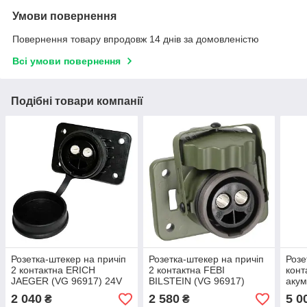
Умови повернення
Повернення товару впродовж 14 днів за домовленістю
Всі умови повернення
Подібні товари компанії
Розетка-штекер на причіп
Розетка-штекер на причіп
Розе
2 контактна ERICH
2 контактна FEBI
конт
JAEGER (VG 96917) 24V
BILSTEIN (VG 96917)
аку
пластик
NATO 2 PIN
зеле
2 040
2 580
5 0
₴
₴
(VG 