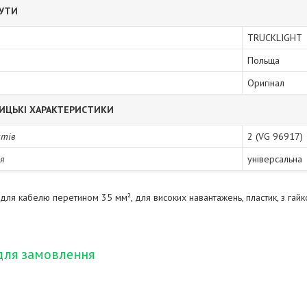
БУТИ
TRUCKLIGHT
Польща
Оригінал
ИЦЬКІ ХАРАКТЕРИСТИКИ
ктів
2 (VG 96917)
я
універсальна
 для кабелю перетином 35 мм², для високих навантажень, пластик, з гай
для замовлення