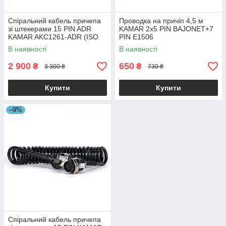
Спіральний кабель причепа
Проводка на причіп 4,5 м
зі штекерами 15 PIN ADR
KAMAR 2x5 PIN BAJONET+7
KAMAR AKC1261-ADR (ISO
PIN E1506
12098) 24V 3,8 м
В наявності
В наявності
2 900
650
₴
₴
3 300 ₴
730 ₴
Купити
Купити
–9%
Спіральний кабель причепа