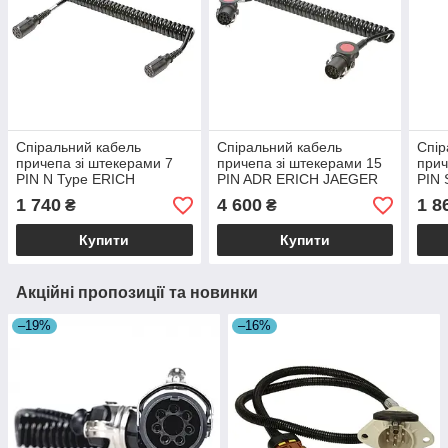
Спіральний кабель
Спіральний кабель
Спір
причепа зі штекерами 7
причепа зі штекерами 15
прич
PIN N Type ERICH
PIN ADR ERICH JAEGER
PIN 
JAEGER (ISO 1185) 24V
(ISO 12098) 24V
JAEG
1 740
4 600
1 8
₴
₴
пластик Ø35
мета
Купити
Купити
Акційні пропозиції та новинки
–19%
–16%