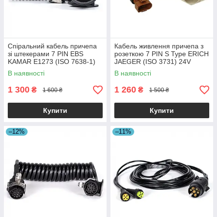
Спіральний кабель причепа
Кабель живлення причепа з
зі штекерами 7 PIN EBS
розеткою 7 PIN S Type ERICH
KAMAR E1273 (ISO 7638-1)
JAEGER (ISO 3731) 24V
3,8 м
В наявності
В наявності
1 300
1 260
₴
₴
1 600 ₴
1 500 ₴
Купити
Купити
–12%
–11%