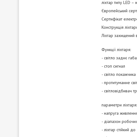
ліхтар типу LED –
Європейський серт
Сертифікат електро
Конструкція ліхтар
Ліхтар захищений 
Функції ліхтаря:
- світло заднє габ
- стоп сигнал
- світло покажчика
- протитуманне сві
- світловідбивач т
параметри ліхтаря:
- напруга живленн
- діапазон робоч
- ліхтар стійкий д