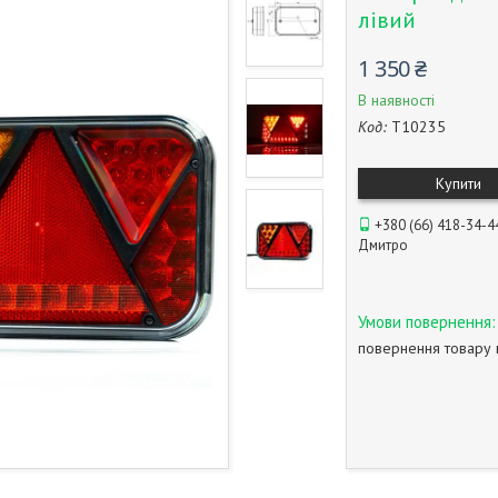
лівий
1 350 ₴
В наявності
Код:
T10235
Купити
+380 (66) 418-34-4
Дмитро
повернення товару 