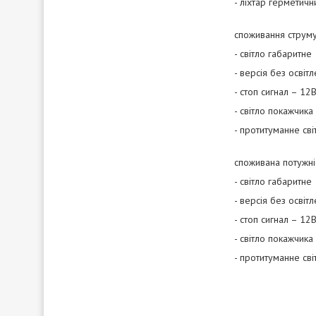
- ліхтар герметичн
споживання струму
- світло габаритне
- версія без освіт
- стоп сигнал – 12
- світло покажчика
- протитуманне сві
споживана потужніс
- світло габаритне
- версія без освіт
- стоп сигнал – 12В
- світло покажчика
- протитуманне сві