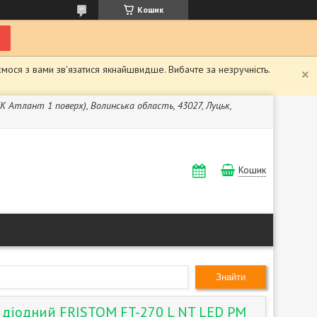
Кошик
мося з вами зв'язатися якнайшвидше. Вибачте за незручність.
ЖК Атлант 1 поверх), Волинська область, 43027, Луцьк,
Кошик
Знайти
й діодний FRISTOM FT-270 L NT LED PM