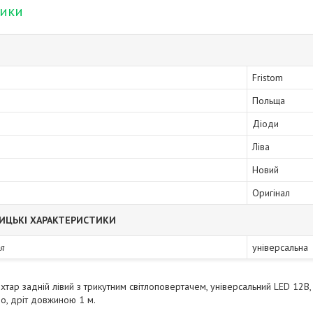
тики
Fristom
Польща
Діоди
Ліва
Новий
Оригінал
ИЦЬКІ ХАРАКТЕРИСТИКИ
я
універсальна
іхтар задній лівий з трикутним світлоповертачем, універсальний LED
ло, дріт довжиною 1 м.