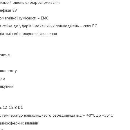
 низький рівень електроспоживання
ифікат E9
магнітної сумісності – EMC
я стійка до ударів і механічних пошкоджень – скло PC
від змінної полярності живлення
аритне
 повороту
тло
рикутний
я: 12-15 В DC
их температур навколишнього середовища від – 40°C до +55°C
о атмосферних впливів