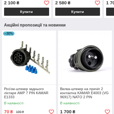
NATO 2 PIN
2 100
2 580
1 7
₴
₴
Купити
Купити
Акційні пропозиції та новинки
–30%
Роз'єм-штекер заднього
Вилка-штекер на причіп 2
ліхтаря AMP 7 PIN KAMAR
контактна KAMAR E4003 (VG
E1333
96917) NATO 2 PIN
В наявності
В наявності
70
1 700
₴
₴
100 ₴