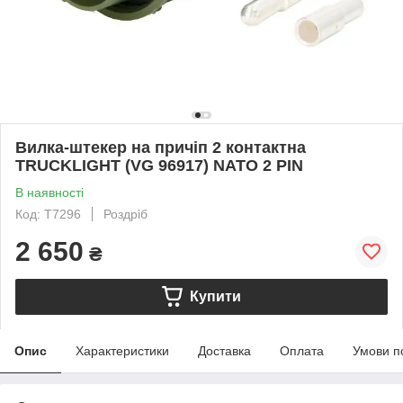
Вилка-штекер на причіп 2 контактна
TRUCKLIGHT (VG 96917) NATO 2 PIN
В наявності
Код: T7296
Роздріб
2 650
₴
Купити
Опис
Характеристики
Доставка
Оплата
Умови п