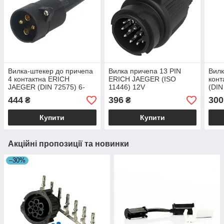
Вилка-штекер до причепа
Вилка причепа 13 PIN
Вилк
4 контактна ERICH
ERICH JAEGER (ISO
кон
JAEGER (DIN 72575) 6-
11446) 12V
(DIN
24V
444
396
300
₴
₴
Купити
Купити
Акційні пропозиції та новинки
–30%