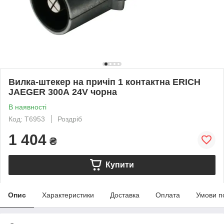
Вилка-штекер на причіп 1 контактна ERICH
JAEGER 300А 24V чорна
В наявності
Код: T6953
Роздріб
1 404
₴
Купити
Опис
Характеристики
Доставка
Оплата
Умови п