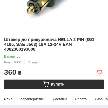
Штекер до прикурювача HELLA 2 PIN (ISO
4165, SAE J563) 18A 12-24V EAN
4082300193008
В наявності
Код: T6931
Роздріб
360
₴
Купити
Опис
Характеристики
Доставка
Оплата
Умови п