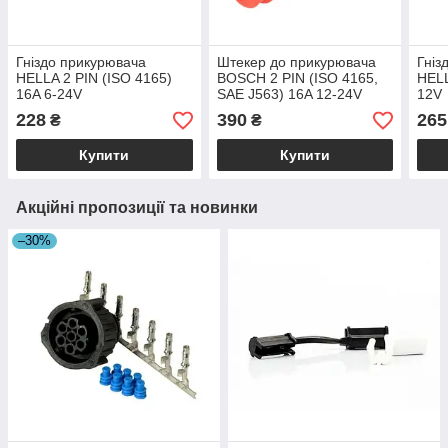
Гніздо прикурювача
Штекер до прикурювача
Гніз
HELLA 2 PIN (ISO 4165)
BOSCH 2 PIN (ISO 4165,
HELL
16A 6-24V
SAE J563) 16A 12-24V
12V
228
390
265
₴
₴
Купити
Купити
Акційні пропозиції та новинки
–30%