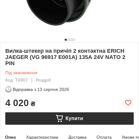
Вилка-штекер на причіп 2 контактна ERICH
JAEGER (VG 96917 E001A) 135А 24V NATO 2
PIN
Під замовлення
Код: T6907
Роздріб
Відправка з
13 серпня 2026
4 020
₴
Купити
Опис
Характеристики
Доставка
Оплата
Умови п