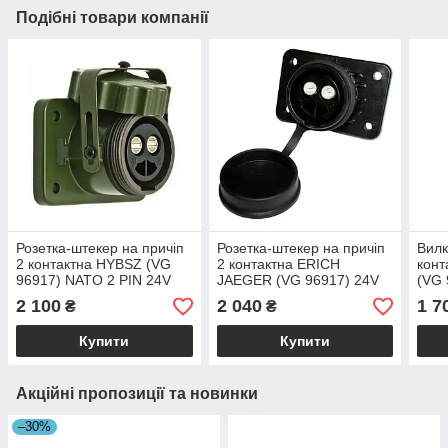
Подібні товари компанії
Розетка-штекер на причіп
Розетка-штекер на причіп
Вилк
2 контактна HYBSZ (VG
2 контактна ERICH
кон
96917) NATO 2 PIN 24V
JAEGER (VG 96917) 24V
(VG 
пластик
2 100
2 040
1 7
₴
₴
Купити
Купити
Акційні пропозиції та новинки
–30%