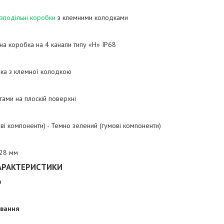
зподільні коробки
з клемними колодками
на коробка на 4 канали типу «H» IP68
ка з клемної колодкою
тами на плоскій поверхні
ві компоненти) - Темно зелений (гумові компоненти)
 28 мм
АРАКТЕРИСТИКИ
в
ування