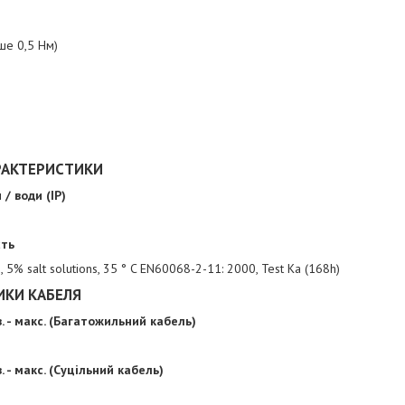
ьше 0,5 Нм)
РАКТЕРИСТИКИ
 / води (IP)
сть
e, 5% salt solutions, 35 ° C EN60068-2-11: 2000, Test Ka (168h)
ИКИ КАБЕЛЯ
. - макс. (Багатожильний кабель)
 - макс. (Суцільний кабель)