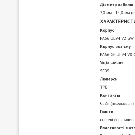
Діаметр кабелю хв
7,0 мм - 14,0 мм (
ХАРАКТЕРИСТ
Корпус
PA66 UL94 V2 GWT
Корпус роз'єму
PA66 GF UL94 V0 
Ущільнення
SEBS
Люверси
TPE
Контакты
CuZn (нікельовані)
Гвинти
сталеві (з напилен
Властивості мат