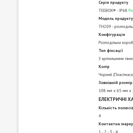
Серія продукту
TEEBOX® - IP68
Ро
Модель продукту
TH209 - розподіль
Конфігурація
Розподільна короб
Тип фіксації
З кріпильними гвин
Колір
Чорний (Пластмасо
Зовнішній розмір
108 мм x 65 мм x
ЕЛЕКТРИЧНІ Х
Кількість полюсі
4
Контактна марк
1 - 2 - 3 - 4