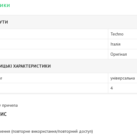
тики
БУТИ
Techno
Італія
Оригінал
ИЦЬКІ ХАРАКТЕРИСТИКИ
я
універсальна
4
у причепа
ПИС
чення (повторне використання/повторний доступ)