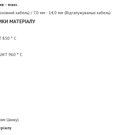
. - макс.
основний кабель) / 7,0 мм - 14,0 мм (Відгалужувальні кабель)
ИКИ МАТЕРІАЛУ
 850 ° C
GWT 960 ° C
ням Цинку)
еріалу