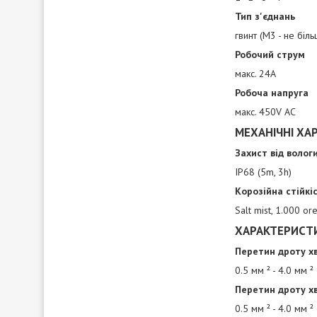
Тип з'єднань
гвинт (M3 - не біл
Робочий струм
макс. 24A
Робоча напруга
макс. 450V AC
МЕХАНІЧНІ ХА
Захист від вологи
IP68 (5m, 3h)
Корозійна стійкі
Salt mist, 1.000 or
ХАРАКТЕРИСТ
Перетин дроту хв
0.5 мм ² - 4.0 мм ²
Перетин дроту хв.
0.5 мм ² - 4.0 мм ²