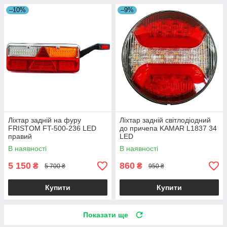
–10%
–9%
Ліхтар задній на фуру
Ліхтар задній світлодіодний
FRISTOM FT-500-236 LED
до причепа KAMAR L1837 34
правий
LED
В наявності
В наявності
5 150
860
₴
₴
5 700 ₴
950 ₴
Купити
Купити
Показати ще