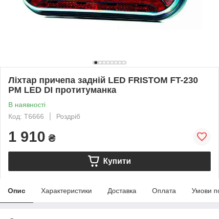
Ліхтар причепа задній LED FRISTOM FT-230
PM LED DI протитуманка
В наявності
Код: T6666
Роздріб
1 910
₴
Купити
Опис
Характеристики
Доставка
Оплата
Умови п