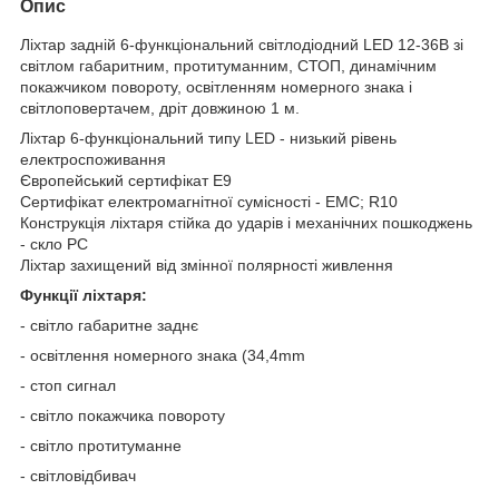
Опис
Ліхтар задній 6-функціональний світлодіодний LED 12-36В зі
світлом габаритним, протитуманним, СТОП, динамічним
покажчиком повороту, освітленням номерного знака і
світлоповертачем, дріт довжиною 1 м.
Ліхтар 6-функціональний типу LED - низький рівень
електроспоживання
Європейський сертифікат E9
Сертифікат електромагнітної сумісності - EMC; R10
Конструкція ліхтаря стійка до ударів і механічних пошкоджень
- скло PC
Ліхтар захищений від змінної полярності живлення
Функції ліхтаря:
- світло габаритне заднє
- освітлення номерного знака (34,4mm
- стоп сигнал
- світло покажчика повороту
- світло протитуманне
- світловідбивач