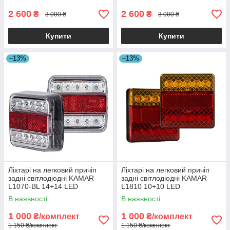
2 600
2 600
₴
₴
3 000 ₴
3 000 ₴
Купити
Купити
–13%
–13%
Ліхтарі на легковий причіп
Ліхтарі на легковий причіп
задні світлодіодні KAMAR
задні світлодіодні KAMAR
L1070-BL 14+14 LED
L1810 10+10 LED
стоп+габарит+поворот+підсві
стоп+габарит+поворот
В наявності
В наявності
чування номера
1 000
1 000
₴/комплект
₴/комплект
1 150 ₴/комплект
1 150 ₴/комплект