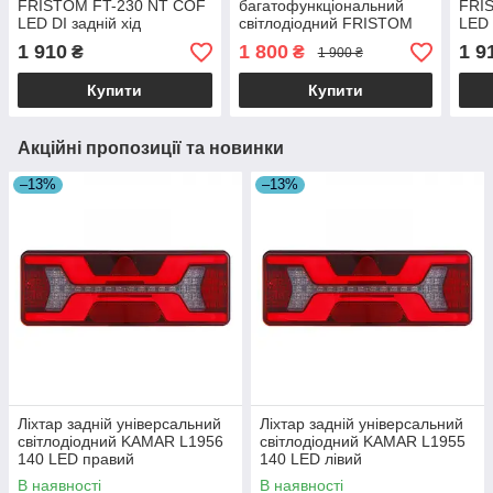
FRISTOM FT-230 NT COF
багатофункціональний
FRI
LED DI задній хід
світлодіодний FRISTOM
LED 
FT-277 L LED лівий
1 910
1 800
1 9
₴
₴
1 900 ₴
Купити
Купити
Акційні пропозиції та новинки
–13%
–13%
Ліхтар задній універсальний
Ліхтар задній універсальний
світлодіодний KAMAR L1956
світлодіодний KAMAR L1955
140 LED правий
140 LED лівий
В наявності
В наявності