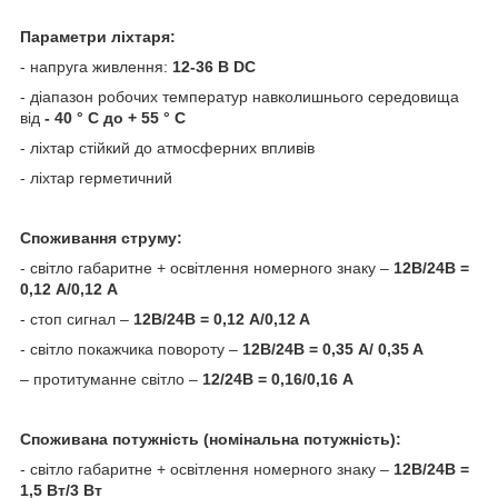
Параметри ліхтаря:
- напруга живлення:
12-36 В DC
- діапазон робочих температур навколишнього середовища
від
- 40 ° C до + 55 ° C
- ліхтар стійкий до атмосферних впливів
- ліхтар герметичний
Споживання струму:
- світло габаритне + освітлення номерного знаку –
12В/24В =
0,12 А/0,12 A
- стоп сигнал –
12В/24В = 0,12 A/0,12 A
- світло покажчика повороту –
12В/24В = 0,35 A/ 0,35 A
– протитуманне світло –
12/24В = 0,16/0,16 A
Споживана потужність (номінальна потужність):
- світло габаритне + освітлення номерного знаку –
12В/24В =
1,5 Вт/3 Вт