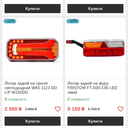
Купити
Купити
–11%
–10%
Ліхтар задній на причіп
Ліхтар задній на фуру
світлодіодний WAS 1123 DD
FRISTOM FT-500-136 LED
L/P W150DD
лівий
В наявності
В наявності
2 550
5 150
₴
₴
2 880 ₴
5 700 ₴
Купити
Купити