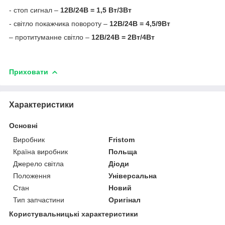
- стоп сигнал –
12В/24В = 1,5 Вт/3Вт
- світло покажчика повороту –
12В/24В = 4,5/9Вт
– протитуманне світло –
12В/24B = 2Вт/4Вт
Приховати
Характеристики
Основні
Виробник
Fristom
Країна виробник
Польща
Джерело світла
Діоди
Положення
Універсальна
Стан
Новий
Тип запчастини
Оригінал
Користувальницькі характеристики