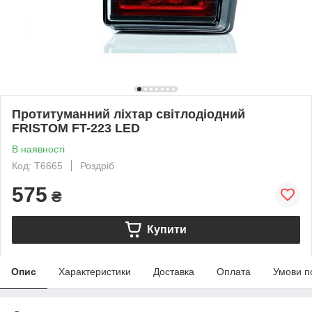
Протитуманний ліхтар світлодіодний
FRISTOM FT-223 LED
В наявності
Код: T6665
Роздріб
575
₴
Купити
Опис
Характеристики
Доставка
Оплата
Умови п