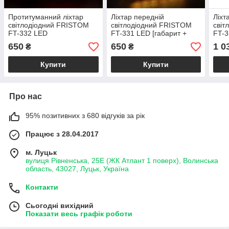
Протитуманний ліхтар
Ліхтар передній
Ліхт
світлодіодний FRISTOM
світлодіодний FRISTOM
світ
FT-332 LED
FT-331 LED [габарит +
FT-
покажчик повороту]
650
650
1 0
₴
₴
Купити
Купити
Про нас
95% позитивних з 680 відгуків за рік
Працює з 28.04.2017
м. Луцьк
вулиця Рівненська, 25Е (ЖК Атлант 1 поверх), Волинська
область, 43027, Луцьк, Україна
Контакти
Сьогодні вихідний
Показати весь графік роботи