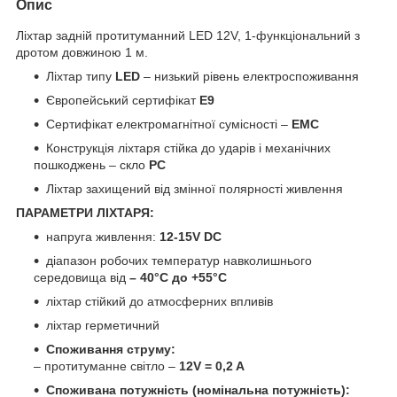
Опис
Ліхтар задній протитуманний LED 12V, 1-функціональний з
дротом довжиною 1 м.
Ліхтар типу
LED
– низький рівень електроспоживання
Європейський сертифікат
E9
Сертифікат електромагнітної сумісності –
EMC
Конструкція ліхтаря стійка до ударів і механічних
пошкоджень – скло
PC
Ліхтар захищений від змінної полярності живлення
ПАРАМЕТРИ ЛІХТАРЯ:
напруга живлення:
12-15V DC
діапазон робочих температур навколишнього
середовища від
– 40°C до +55°C
ліхтар стійкий до атмосферних впливів
ліхтар герметичний
Споживання струму:
– протитуманне світло –
12V = 0,2 A
Споживана потужність (номінальна потужність):