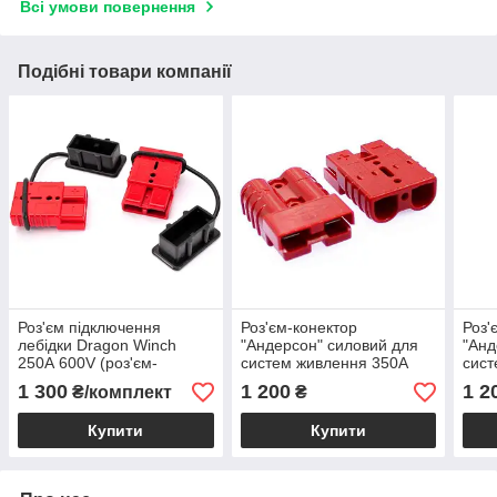
Всі умови повернення
Подібні товари компанії
Роз'єм підключення
Роз'єм-конектор
Роз'
лебідки Dragon Winch
"Андерсон" силовий для
"Анд
250А 600V (роз'єм-
систем живлення 350А
сист
конектор "Андерсон")
600V червоний
600V
1 300
1 200
1 2
₴/комплект
₴
Купити
Купити