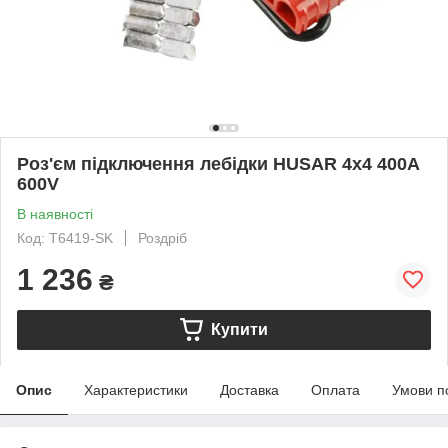
Роз'єм підключення лебідки HUSAR 4x4 400А
600V
В наявності
Код: T6419-SK
Роздріб
1 236
₴
Купити
Опис
Характеристики
Доставка
Оплата
Умови п