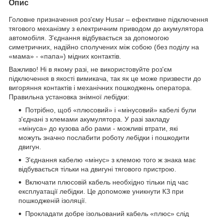
Опис
Головне призначення роз'єму Husar – ефективне підключення
тягового механізму з електричним приводом до акумулятора
автомобіля. З'єднання відбувається за допомогою
симетричних, надійно сполучених між собою (без поділу на
«мама» - «папа») мідних контактів.
Важливо! Ні в якому разі, не використовуйте роз'єм
підключення в якості вимикача, так як це може призвести до
вигоряння контактів і механічних пошкоджень оператора.
Правильна установка знімної лебідки:
Потрібно, щоб «плюсовий» і «мінусовий» кабелі були
з'єднані з клемами акумулятора. У разі закладу
«мінуса» до кузова або рами - можливі втрати, які
можуть значно послабити роботу лебідки і пошкодити
двигун.
З'єднання кабелю «мінус» з клемою того ж знака має
відбувається тільки на двигуні тягового пристрою.
Включати плюсовій кабель необхідно тільки під час
експлуатації лебідки. Це допоможе уникнути КЗ при
пошкодженій ізоляції.
Прокладати добре ізольований кабель «плюс» слід