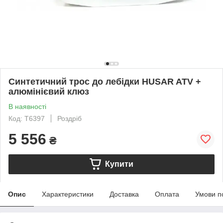
Синтетичний трос до лебідки HUSAR ATV +
алюмінієвий клюз
В наявності
Код: T6397
Роздріб
5 556
₴
Купити
Опис
Характеристики
Доставка
Оплата
Умови п