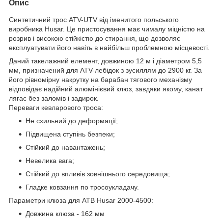
Опис
Синтетичний трос ATV-UTV від іменитого польського
виробника Husar. Це пристосування має чималу міцністю на
розрив і високою стійкістю до стирання, що дозволяє
експлуатувати його навіть в найбільш проблемною місцевості.
Даний такелажний елемент, довжиною 12 м і діаметром 5,5
мм, призначений для ATV-лебідок з зусиллям до 2900 кг. За
його рівномірну накрутку на барабан тягового механізму
відповідає надійний алюмінієвий клюз, завдяки якому, канат
лягає без заломів і задирок.
Переваги кевларового троса:
Не схильний до деформації;
Підвищена ступінь безпеки;
Стійкий до навантажень;
Невелика вага;
Стійкий до впливів зовнішнього середовища;
Гладке ковзання по тросоукладачу.
Параметри клюза для АТВ Husar 2000-4500:
Довжина клюза - 162 мм