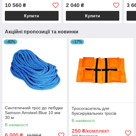
10 560
2 040
3 6
₴
₴
Купити
Купити
Акційні пропозиції та новинки
–40%
–17%
Синтетичний трос до лебідки
Тросогаситель для
Samson Amsteel-Blue 10 мм
буксирувальних тросів
30 м
В наявності
В наявності
250
₴/комплект
6 000
₴
10 000 ₴