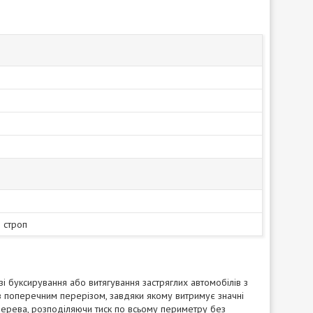
 строп
зі буксирування або витягування застряглих автомобілів з
 з поперечним перерізом, завдяки якому витримує значні
 дерева, розподіляючи тиск по всьому периметру без