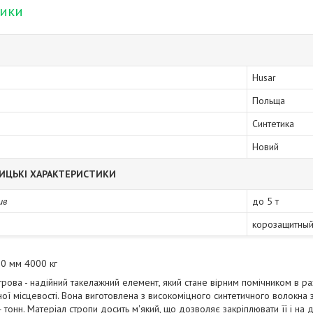
тики
Husar
Польща
Синтетика
Новий
ИЦЬКІ ХАРАКТЕРИСТИКИ
ив
до 5 т
корозащитный
50 мм 4000 кг
рова - надійний такелажний елемент, який стане вірним помічником в ра
ної місцевості. Вона виготовлена з високоміцного синтетичного волокна
 тонн. Матеріал стропи досить м'який, що дозволяє закріплювати її і на