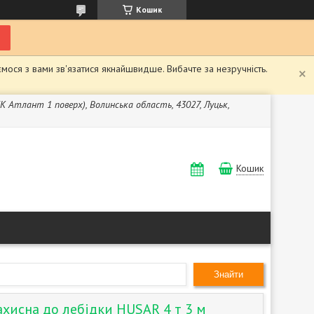
Кошик
мося з вами зв'язатися якнайшвидше. Вибачте за незручність.
ЖК Атлант 1 поверх), Волинська область, 43027, Луцьк,
Кошик
Знайти
ахисна до лебідки HUSAR 4 т 3 м