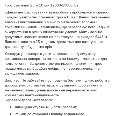
Трос сталевий 25 м 10 мм 12000-13000 lbs
Ефективне буксирування автомобілів з проблемної місцевості
складно уявити без сталевого троса Husar. Даний такелажний
елемент виготовлений з міцного металевого волокна і
покритий цинковим напиленням, що забезпечує його надійне
використання в різних кліматичних умовах. Максимально
допустиме навантаження на пристосування складає 5443 кг.
Довжини каната в 25 м цілком достатньо для витягування
транспорту з будь-яких ярів.
Конструкція пристрою досить проста: на одному кінці
розташована поворотна петля, а на іншому - коннектор для
подключення. За допомогою роликових напрямних, трос
гладко лягає на барабан лебідкі: не перегинаючись і не
залишаючи задирок.
Важливо! Не забувайте про правила безпеки під час роботи з
тросом: використовуйте захисні рукавички, щоб уникнути
механічних пошкоджень долоні і не перевищуйте його
номінальну вантажопідйомність.
Переваги троса металевого:
Підвищена ступінь міцності і безпеки;
Стійкий до стирання і впливу зовнішнього