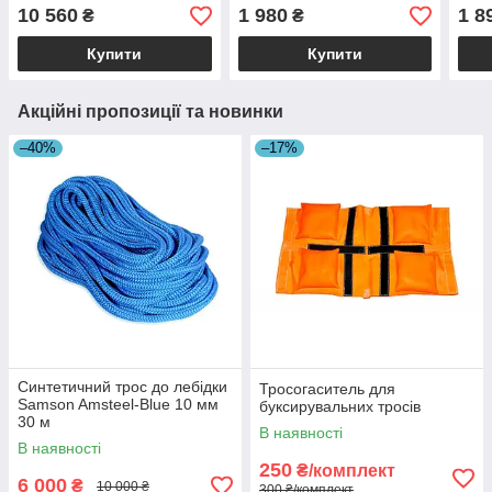
10 560
1 980
1 8
₴
₴
Купити
Купити
Акційні пропозиції та новинки
–40%
–17%
Синтетичний трос до лебідки
Тросогаситель для
Samson Amsteel-Blue 10 мм
буксирувальних тросів
30 м
В наявності
В наявності
250
₴/комплект
6 000
₴
10 000 ₴
300 ₴/комплект