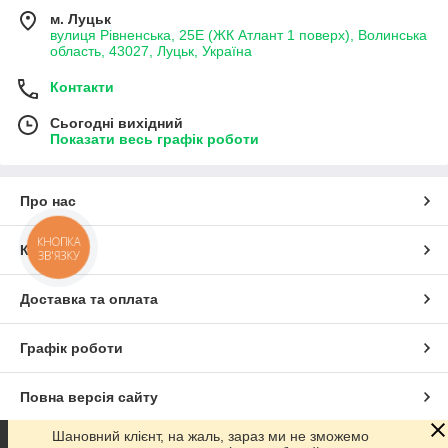
м. Луцьк
вулиця Рівненська, 25Е (ЖК Атлант 1 поверх), Волинська
область, 43027, Луцьк, Україна
Контакти
Сьогодні вихідний
Показати весь графік роботи
Про нас
КНОПКА
Контакти
ЗВ'ЯЗКУ
Доставка та оплата
Графік роботи
Повна версія сайту
Шановний клієнт, на жаль, зараз ми не зможемо
Сайт створено на маркетплейсі
Prom.ua