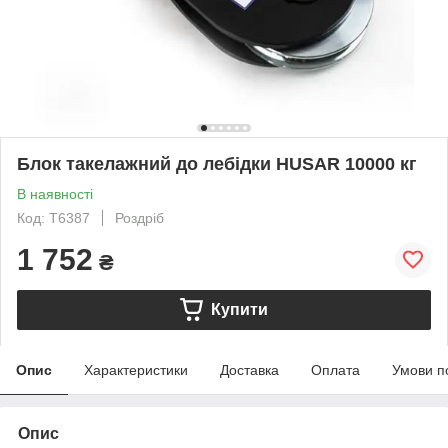
Блок такелажний до лебідки HUSAR 10000 кг
В наявності
Код: T6387
Роздріб
1 752
₴
Купити
Опис
Характеристики
Доставка
Оплата
Умови п
Опис