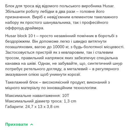
Блок для троса від відомого польського виробника Husar.
Збільшити роботу лебідки в два рази – головне його
призначення. Виріб є невід'ємним елементом такелажного
набору як простого шанувальника, так і професійного
оффроуд-драйвера.
Husar block 10 t – просто незамінний помічник в боротьбі з
бездоріжжям. Він допоможе легко і швидко витягнути
позашляховик, вагою до 10000 кг, з будь-болотяної місцевості.
Застосовується пристрій як з кевларовим, так і сталевим
тросом, правильний напрямок яких забезпечує спеціальна
канавка на шківі. Однак, не забувайте, що, синтетичний шнур
потребує ретельного догляду, а металевий – в регулярного
змазування олією щоб уникнути корозії.
Такелажний блок – високоякісний продукт, виконаний з
міцного матеріалу по інноваційним технологіям.
Максимальне навантаження: 10T
Максимальний діаметр троса: 1,3 cm
Габарити: 24,7 x 13 x 3,8 cm
Приховати