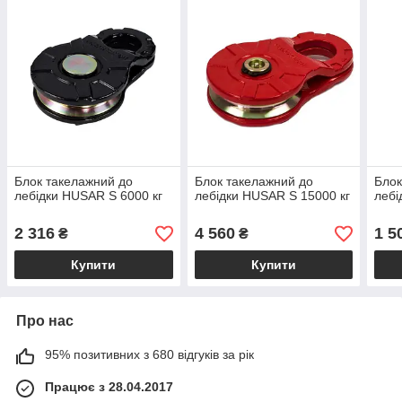
Блок такелажний до
Блок такелажний до
Блок
лебідки HUSAR S 6000 кг
лебідки HUSAR S 15000 кг
лебі
2 316
4 560
1 5
₴
₴
Купити
Купити
Про нас
95% позитивних з 680 відгуків за рік
Працює з 28.04.2017