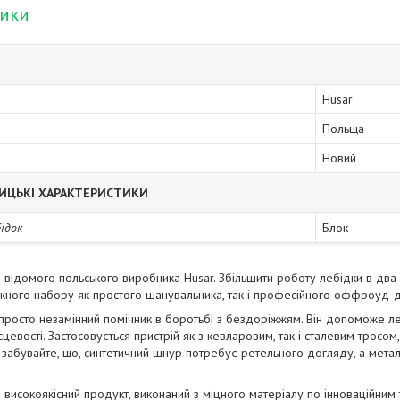
тики
Husar
Польща
Новий
ИЦЬКІ ХАРАКТЕРИСТИКИ
бідок
Блок
д відомого польського виробника Husar. Збільшити роботу лебідки в два
жного набору як простого шанувальника, так і професійного оффроуд-
– просто незамінний помічник в боротьбі з бездоріжжям. Він допоможе ле
цевості. Застосовується пристрій як з кевларовим, так і сталевим тросо
не забувайте, що, синтетичний шнур потребує ретельного догляду, а мет
 високоякісний продукт, виконаний з міцного матеріалу по інноваційним 