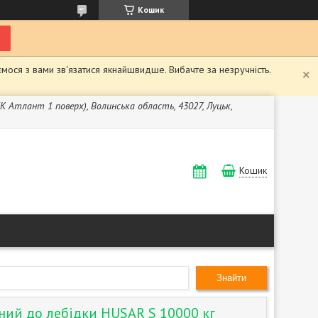
Кошик
мося з вами зв'язатися якнайшвидше. Вибачте за незручність.
ЖК Атлант 1 поверх), Волинська область, 43027, Луцьк,
Кошик
Знайти
ний до лебідки HUSAR S 10000 кг