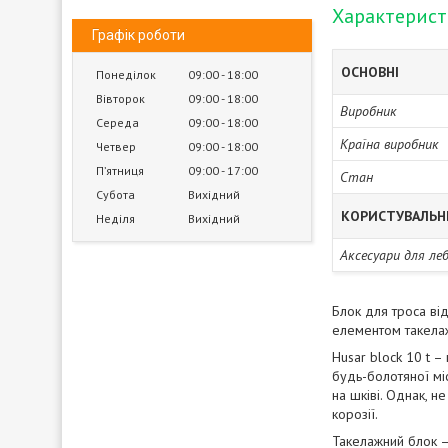
Характерис
Графік роботи
ОСНОВНІ
Понеділок
09:00
18:00
Вівторок
09:00
18:00
Виробник
Середа
09:00
18:00
Країна виробник
Четвер
09:00
18:00
Пʼятниця
09:00
17:00
Стан
Субота
Вихідний
КОРИСТУВАЛЬН
Неділя
Вихідний
Аксесуари для ле
Блок для троса ві
елементом такела
Husar block 10 t 
будь-болотяної міс
на шківі. Однак, 
корозії.
Такелажний блок –