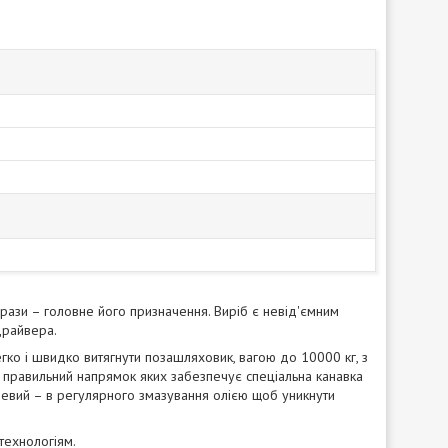
 рази – головне його призначення. Виріб є невід'ємним
драйвера.
гко і швидко витягнути позашляховик, вагою до 10000 кг, з
м, правильний напрямок яких забезпечує спеціальна канавка
алевий – в регулярного змазування олією щоб уникнути
технологіям.