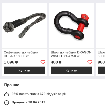
Софт-шакл до лебідки
Шакл до лебідки DRAGON
Шакл
HUSAR 18000 кг
WINCH 3/4 4750 кг
5000
1 896
480
960
₴
₴
Купити
Купити
Про нас
95% позитивних з 679 відгуків за рік
Працює з 28.04.2017