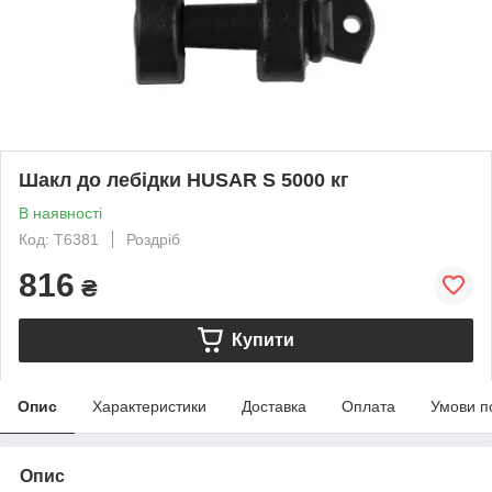
Шакл до лебідки HUSAR S 5000 кг
В наявності
Код: T6381
Роздріб
816
₴
Купити
Опис
Характеристики
Доставка
Оплата
Умови п
Опис