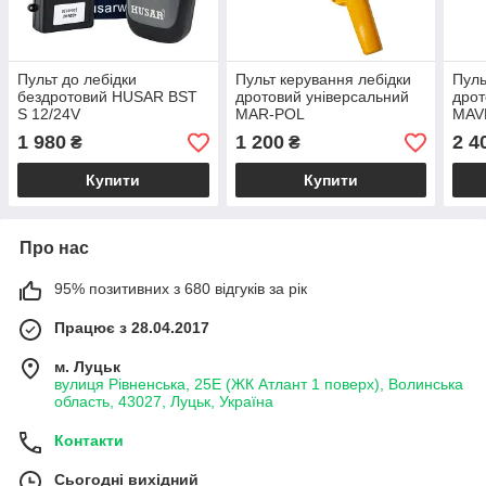
Пульт до лебідки
Пульт керування лебідки
Пуль
бездротовий HUSAR BST
дротовий універсальний
дрот
S 12/24V
MAR-POL
MAV
1 980
1 200
2 4
₴
₴
Купити
Купити
Про нас
95% позитивних з 680 відгуків за рік
Працює з 28.04.2017
м. Луцьк
вулиця Рівненська, 25Е (ЖК Атлант 1 поверх), Волинська
область, 43027, Луцьк, Україна
Контакти
Сьогодні вихідний