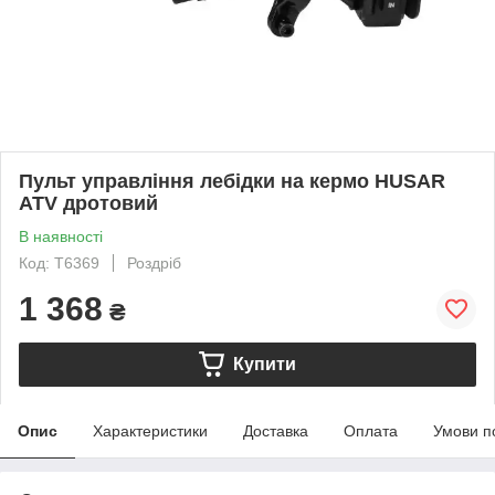
Пульт управління лебідки на кермо HUSAR
ATV дротовий
В наявності
Код: T6369
Роздріб
1 368
₴
Купити
Опис
Характеристики
Доставка
Оплата
Умови п