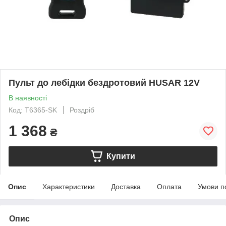
Пульт до лебідки бездротовий HUSAR 12V
В наявності
Код: T6365-SK
Роздріб
1 368
₴
Купити
Опис
Характеристики
Доставка
Оплата
Умови п
Опис