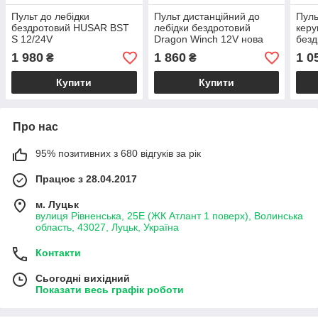
Пульт до лебідки
Пульт дистанційний до
Пуль
бездротовий HUSAR BST
лебідки бездротовий
керу
S 12/24V
Dragon Winch 12V нова
безд
модель
12V
1 980
1 860
1 0
₴
₴
Купити
Купити
Про нас
95% позитивних з 680 відгуків за рік
Працює з 28.04.2017
м. Луцьк
вулиця Рівненська, 25Е (ЖК Атлант 1 поверх), Волинська
область, 43027, Луцьк, Україна
Контакти
Сьогодні вихідний
Показати весь графік роботи