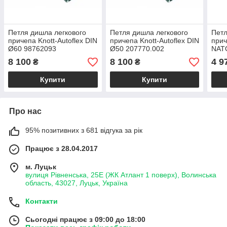
Петля дишла легкового
Петля дишла легкового
Петл
причепа Knott-Autoflex DIN
причепа Knott-Autoflex DIN
прич
Ø60 98762093
Ø50 207770.002
NAT
8 100
8 100
4 9
₴
₴
Купити
Купити
Про нас
95% позитивних з 681 відгука за рік
Працює з 28.04.2017
м. Луцьк
вулиця Рівненська, 25Е (ЖК Атлант 1 поверх), Волинська
область, 43027, Луцьк, Україна
Контакти
Сьогодні працює з 09:00 до 18:00