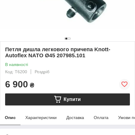
Петля дишла легкового причепа Knott-
Autoflex NATO Ø45 207985.101
В наявності
Код: T6200
Роздріб
6 900
₴
Купити
Опис
Характеристики
Доставка
Оплата
Умови п